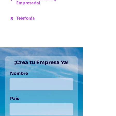
Empresarial
Telefonía
8
¡Crea tu Empresa Ya!
Nombre
País