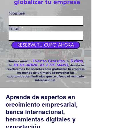
globalizar tu empresa
Nombre
Email
RESERVA TU CUPO AHORA
3 días
Evento Gratuito
Únete a nuestro
de
,
30 DE ABRIL AL 2 DE MAYO
del
,
donde te
revelaremos los secretos para globalizar tu empresa
en menos de un mes y aprovechar las
oportunidades ilimitadas que te ofrece el mercado
internacional.
Aprende de expertos en
crecimiento empresarial,
banca internacional,
herramientas digitales y
exportación.