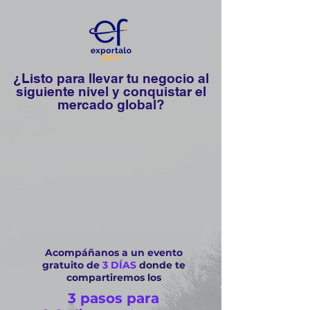
¿Listo para llevar tu negocio al
siguiente nivel y conquistar el
mercado global?
Acompáñanos a un evento
gratuito de
3 DÍAS
donde te
compartiremos los
3 pasos para